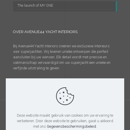
The launch of MY ONE
OVER AVENUE44 YACHT INTERIORS
Bij Avenue44 Yacht Interiors creëren we exclusieve interieurs
voor superjachten. Wij leveren unieke ontwerpen die perfect
aansluiten bij uw wensen. Elk detail wordt met precisie en
vakmanschap vervaardigd om uw superjacht een unieke en
verfijnde uitstraling te geven.
Deze website maakt gebruik van cookies om uw ervaring te
verbeteren. Door deze website te gebruiken, gaat u akkoord
@2026 Avenue44 Yacht Interiors
met ons
Gegevensbeschermingsbeleid
.