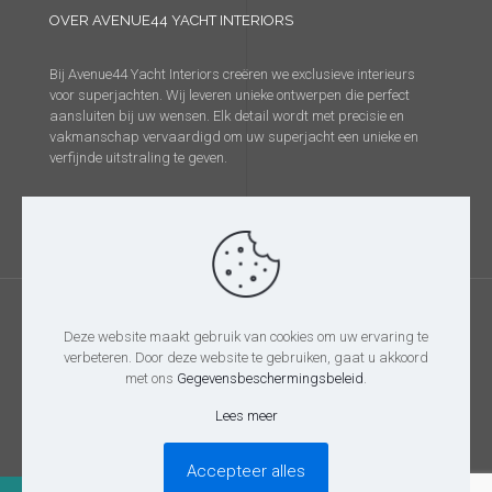
OVER AVENUE44 YACHT INTERIORS
Bij Avenue44 Yacht Interiors creëren we exclusieve interieurs
voor superjachten. Wij leveren unieke ontwerpen die perfect
aansluiten bij uw wensen. Elk detail wordt met precisie en
vakmanschap vervaardigd om uw superjacht een unieke en
verfijnde uitstraling te geven.
Deze website maakt gebruik van cookies om uw ervaring te
verbeteren. Door deze website te gebruiken, gaat u akkoord
@2026 Avenue44 Yacht Interiors
met ons
Gegevensbeschermingsbeleid
.
Lees meer
Accepteer alles