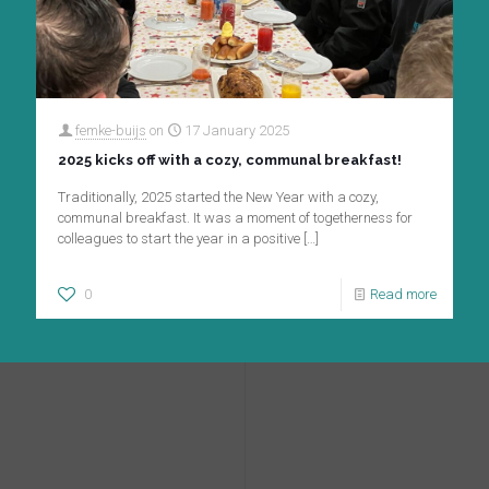
femke-buijs
on
17 January 2025
2025 kicks off with a cozy, communal breakfast!
Traditionally, 2025 started the New Year with a cozy,
communal breakfast. It was a moment of togetherness for
colleagues to start the year in a positive
[…]
0
Read more