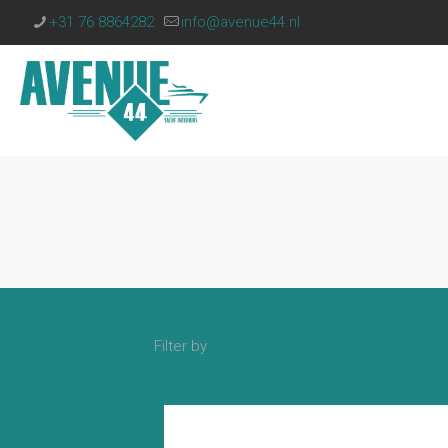
+31 76 8864282
info@avenue44.nl
Filter by
Categories
Tags