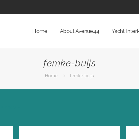
Home
About Avenue44
Yacht Interi
femke-buijs
Home
femke-buijs
Authors