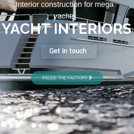
Interior construction for mega
yachts
YACHT INTERIORS
Get in touch
INSIDE THE FACTORY
02