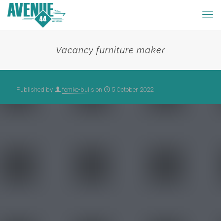
Vacancy furniture maker
Published by
femke-buijs
on
5 October 2022