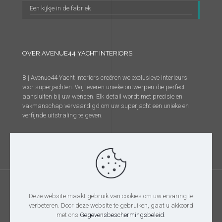
Een kijkje in de fabriek
OVER AVENUE44 YACHT INTERIORS
Bij Avenue44 Yacht Interiors creëren we exclusieve interieurs
voor superjachten. Wij leveren unieke ontwerpen die perfect
aansluiten bij uw wensen. Elk detail wordt met precisie en
vakmanschap vervaardigd om uw superjacht een unieke en
verfijnde uitstraling te geven.
Deze website maakt gebruik van cookies om uw ervaring te
verbeteren. Door deze website te gebruiken, gaat u akkoord
@2026 Avenue44 Yacht Interiors
met ons
Gegevensbeschermingsbeleid
.