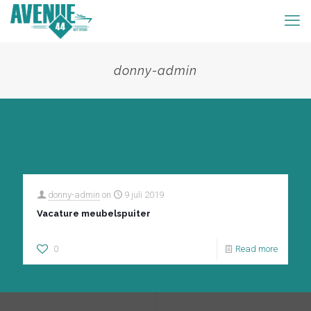
donny-admin
Categories
Tags
Authors
Show all
donny-admin
on
9 juli 2019
Vacature meubelspuiter
0
Read more