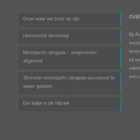
OVER
Groei waar we trots op zijn
Bij A
Historische lancering!
exclu
lever
Motorjacht Jangada – zeeproeven
bij u
afgerond
vakm
een u
35-meter motorjacht Jangada succesvol te
water gelaten
Een kijkje in de fabriek