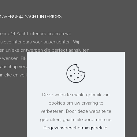
 AVENUE44 YACHT INTERIORS
venue44 Yacht Interiors creëren we
sieve interieurs voor superjachten. Wij
en unieke ontwerpen die perfect aansluiten
w wensen. Elk detail wordt met precisie en
anschap vervaardigd om uw superjacht
nieke en verfijnde uitstraling te geven.
Deze website maakt gebruik van
cookies om uw ervaring te
verbeteren. Door deze website te
gebruiken, gaat u akkoord met ons
Gegevensbeschermingsbeleid
.