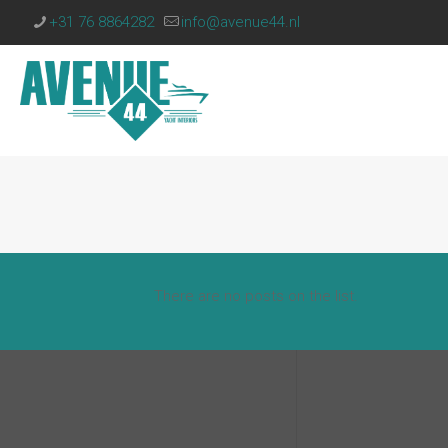
+31 76 8864282
info@avenue44.nl
There are no posts on the list.