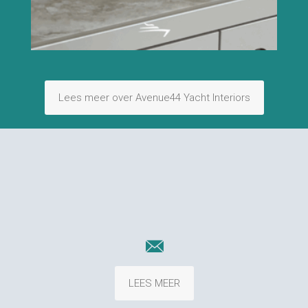
Lees meer over Avenue44 Yacht Interiors
LEES MEER