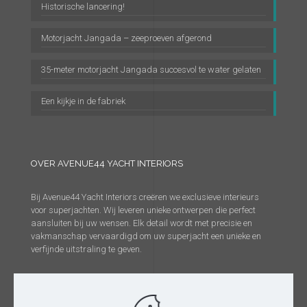
Historische lancering!
Motorjacht Jangada – zeeproeven afgerond
35-meter motorjacht Jangada succesvol te water gelaten
Een kijkje in de fabriek
OVER AVENUE44 YACHT INTERIORS
Bij Avenue44 Yacht Interiors creëren we exclusieve interieurs
voor superjachten. Wij leveren unieke ontwerpen die perfect
aansluiten bij uw wensen. Elk detail wordt met precisie en
vakmanschap vervaardigd om uw superjacht een unieke en
verfijnde uitstraling te geven.