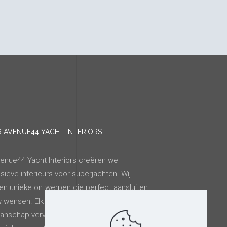
 AVENUE44 YACHT INTERIORS
venue44 Yacht Interiors creëren we
sieve interieurs voor superjachten. Wij
en unieke ontwerpen die perfect aansluiten
w wensen. Elk detail wordt met precisie en
anschap vervaardigd om uw superjacht