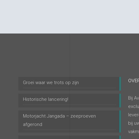
OVER
Groei waar we trots op zijn
Bij A
Historische lancering!
exclu
lever
Motorjacht Jangada – zeeproeven
bij u
afgerond
vakm