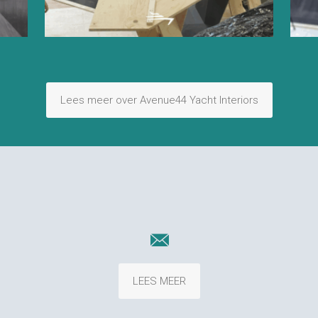
Lees meer over Avenue44 Yacht Interiors
LEES MEER