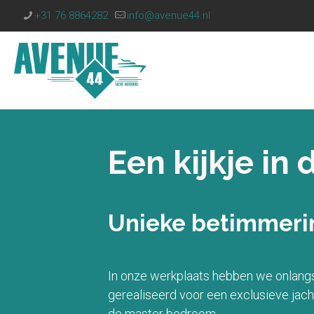
+31 76 8864282
info@avenue44.nl
Een kijkje in 
Unieke betimmerin
In onze werkplaats hebben we onlang
gerealiseerd voor een exclusieve jach
de master bedroom.