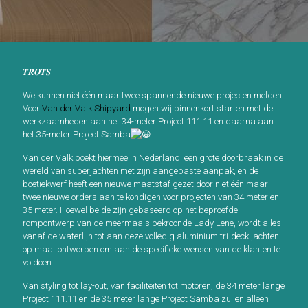
𝑻𝑹𝑶𝑻𝑺
We kunnen niet één maar twee spannende nieuwe projecten melden!
Voor
Van der Valk Shipyard
mogen wij binnenkort starten met de
werkzaamheden aan het 34-meter Project 111.11 en daarna aan
het 35-meter Project Samba
.
Van der Valk boekt hiermee in Nederland een grote doorbraak in de
wereld van superjachten met zijn aangepaste aanpak, en de
boetiekwerf heeft een nieuwe maatstaf gezet door niet één maar
twee nieuwe orders aan te kondigen voor projecten van 34 meter en
35 meter. Hoewel beide zijn gebaseerd op het beproefde
rompontwerp van de meermaals bekroonde Lady Lene, wordt alles
vanaf de waterlijn tot aan deze volledig aluminium tri-deck jachten
op maat ontworpen om aan de specifieke wensen van de klanten te
voldoen.
Van styling tot lay-out, van faciliteiten tot motoren, de 34 meter lange
Project 111.11 en de 35 meter lange Project Samba zullen alleen