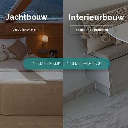
Jachtbouw
Interieurbouw
Laat u inspireren
Bekijk onze projecten
NEEM EEN KIJKJE IN ONZE FABRIEK
02