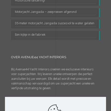
Historische lancering!
Motorjacht Jangada – zeeproeven afgerond
35-meter motorjacht Jangada succesvol te water gelaten
Een kijkje in de fabriek
OVER AVENUE44 YACHT INTERIORS
Bij Avenue44 Yacht Interiors creëren we exclusieve interieurs
voor superjachten. Wij leveren unieke ontwerpen die perfect
aansluiten bij uw wensen. Elk detail wordt met precisie en
vakmanschap vervaardigd om uw superjacht een unieke en
verfijnde uitstraling te geven.