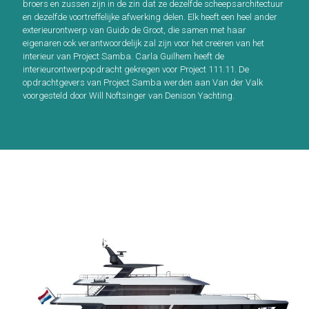
broers en zussen zijn in de zin dat ze dezelfde scheepsarchitectuur
en dezelfde voortreffelijke afwerking delen.
Elk heeft een heel ander
exterieurontwerp van Guido de Groot, die samen met haar
eigenaren ook verantwoordelijk zal zijn voor het creëren van het
interieur van Project Samba.
Carla Guilhem heeft de
interieurontwerpopdracht gekregen voor Project 111.11.
De
opdrachtgevers van Project Samba werden aan Van der Valk
voorgesteld door Will Noftsinger van Denison Yachting.