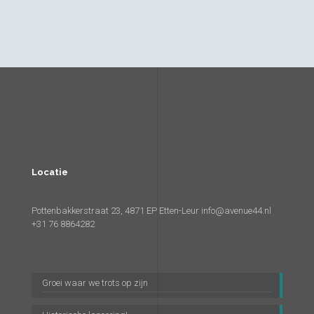
Locatie
Pottenbakkerstraat 23, 4871 EP Etten-Leur
info@avenue44.nl
+31 76 8864282
Groei waar we trots op zijn